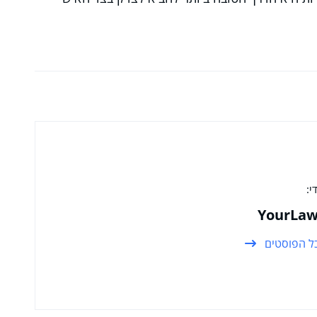
י:
YourLaw
ל הפוסטים