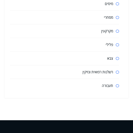
מיסים
מסחרי
מקרקעין
פלילי
צבא
רשלנות רפואית ונזיקין
תעבורה