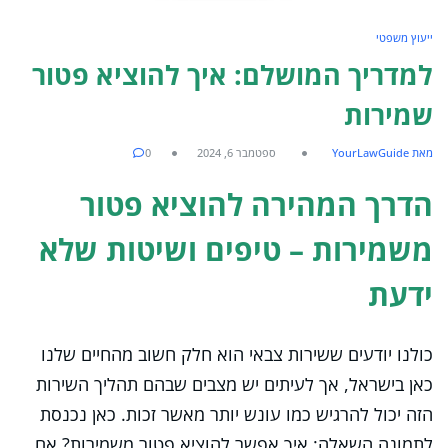
ייעוץ משפטי
למדריך המושלם: איך להוציא פטור
שמירות
מאת YourLawGuide
ספטמבר 6, 2024
0
הדרך המהירה להוציא פטור
משמירות – טיפים ושיטות שלא
ידעת
כולנו יודעים ששירות צבאי הוא חלק חשוב מהחיים שלנו
כאן בישראל, אך לעיתים יש מצבים שבהם תהליך השירות
הזה יכול להרגיש כמו עונש יותר מאשר זכות. כאן נכנסת
לתמונה השאלה: איך אפשר להוציא פטור משמירות? אם