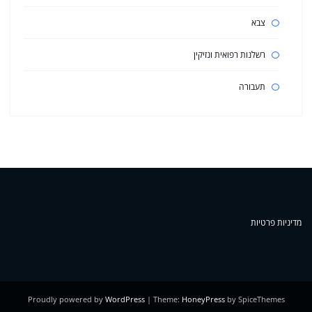
צבא
רשלנות רפואית ונזיקין
תעבורה
מדיניות פרטיות
Proudly powered by
WordPress
| Theme:
HoneyPress
by SpiceThemes