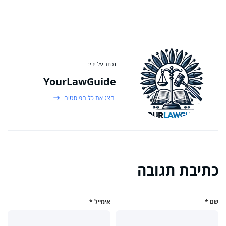
נכתב על ידי:
YourLawGuide
הצג את כל הפוסטים
כתיבת תגובה
שם
*
אימייל
*