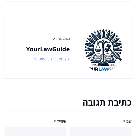
נכתב על ידי:
YourLawGuide
הצג את כל הפוסטים
כתיבת תגובה
שם
*
אימייל
*