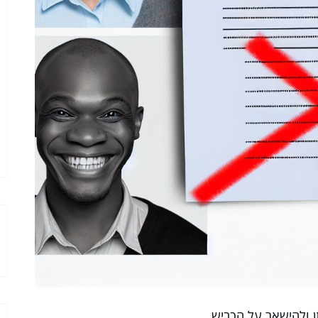
ן ולהישאר על הכביש