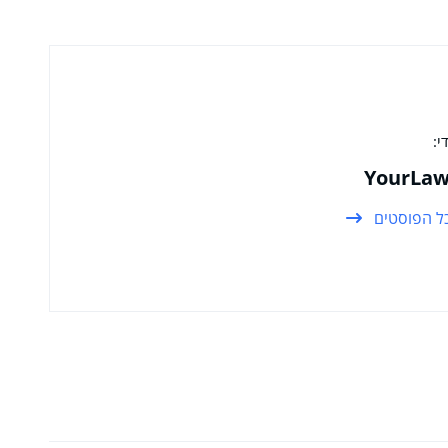
י:
YourLaw
ל הפוסטים