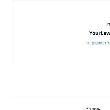
י:
YourLaw
ל הפוסטים
אימייל
*