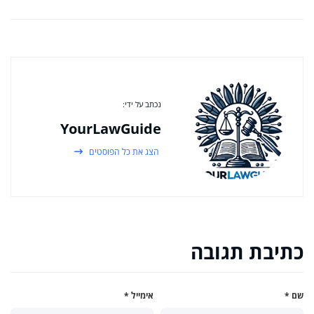
נכתב על ידי:
YourLawGuide
הצג את כל הפוסטים
כתיבת תגובה
שם
*
אימייל
*