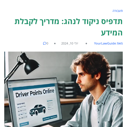
תעבורה
תדפיס ניקוד לנהג: מדריך לקבלת
המידע
מאת YourLawGuide
יולי 10, 2024
0