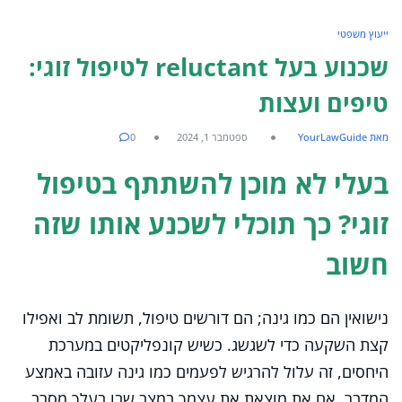
ייעוץ משפטי
שכנוע בעל reluctant לטיפול זוגי:
טיפים ועצות
מאת YourLawGuide
ספטמבר 1, 2024
0
בעלי לא מוכן להשתתף בטיפול
זוגי? כך תוכלי לשכנע אותו שזה
חשוב
נישואין הם כמו גינה; הם דורשים טיפול, תשומת לב ואפילו
קצת השקעה כדי לשגשג. כשיש קונפליקטים במערכת
היחסים, זה עלול להרגיש לפעמים כמו גינה עזובה באמצע
המדבר. אם את מוצאת את עצמך במצב שבו בעלך מסרב