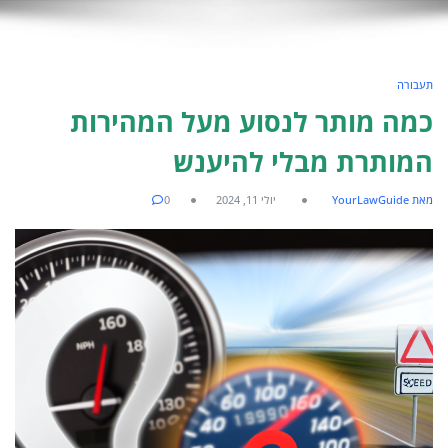
תעבורה
כמה מותר לנסוע מעל המהירות
המותרת מבלי להיענש
מאת YourLawGuide
יולי 11, 2024
0