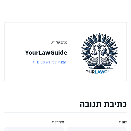
נכתב על ידי:
YourLawGuide
הצג את כל הפוסטים
כתיבת תגובה
שם
*
אימייל
*