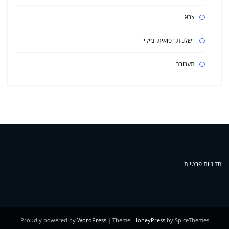
צבא
רשלנות רפואית ונזיקין
תעבורה
מדיניות פרטיות
Proudly powered by
WordPress
| Theme:
HoneyPress
by SpiceThemes