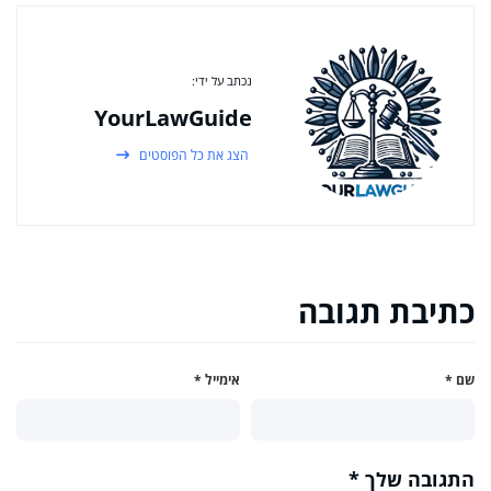
נכתב על ידי:
YourLawGuide
הצג את כל הפוסטים
כתיבת תגובה
שם
*
אימייל
*
התגובה שלך
*