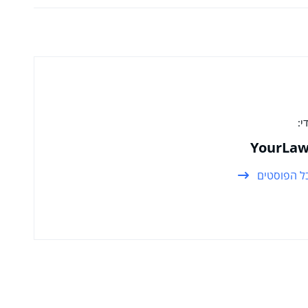
י:
YourLaw
ל הפוסטים