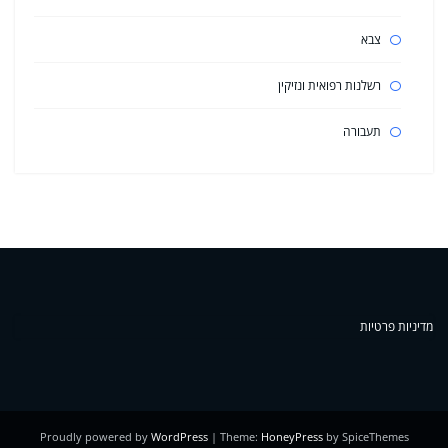
צבא
רשלנות רפואית ונזיקין
תעבורה
מדיניות פרטיות
Proudly powered by
WordPress
| Theme:
HoneyPress
by SpiceThemes