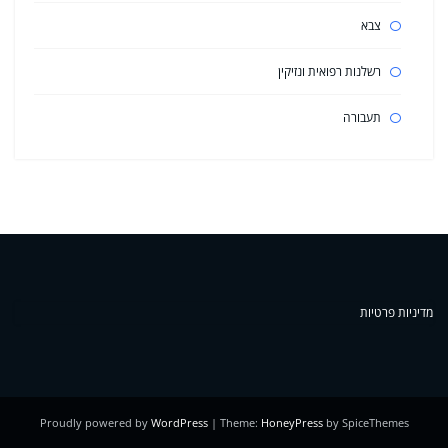
צבא
רשלנות רפואית ונזיקין
תעבורה
מדיניות פרטיות
Proudly powered by
WordPress
| Theme:
HoneyPress
by SpiceThemes