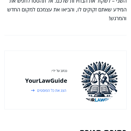
השני – לשקול את הבחירות שלכם. אל תהססו לחפש את
המידע שאתם זקוקים לו, והביאו את עצמכם למקום החדש
והמרגש!
נכתב על ידי:
YourLawGuide
הצג את כל הפוסטים